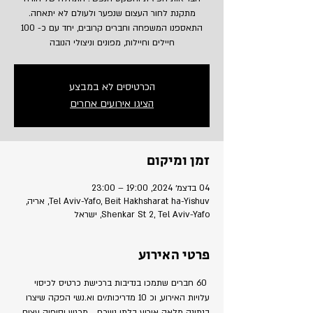
מתקנת לחור העצום שנפער ולעולם לא יתאחה.
התאספנו המשפחה וחברים קרובים, יחד עם כ- 100
חיילים וחיילות, מפונים וניצולי הנובה
הכרטיסים לא במבצע
הציגו אירועים אחרים
זמן ומיקום
04 בדצמ׳ 2024, 19:00 – 23:00
Tel Aviv-Yafo, Beit Hakhsharat ha-Yishuv, אריה,
Shenkar St 2, Tel Aviv-Yafo, ישראל
פרטי האירוע
 60 חברים שתמכו בנדיבות ברכישת כרטיס לכיסוי 
עלויות האירוע, וכ 10 מדריכות/ים וא.נשי הפקה שיצרו 
בנתינה מלאה אירוע בלתי נשכח... מרגש וסיפוק עצום 