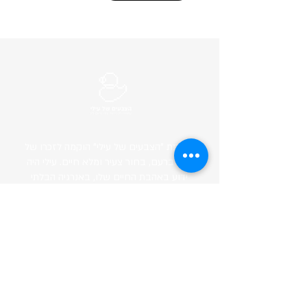
עמותת "הצבעים של עילי" הוקמה לזכרו של
עילי ברעם, בחור צעיר ומלא חיים. עילי היה
ידוע באהבת החיים שלו, באנרגיה הבלתי
נדלית שלו וברצון שלו לעזור ולקדם אחרים.
ILAI's COLORS ASSOCIATION
ע"ר 580788321
תנאי שימוש
מדיניות תרומות
פרטיות