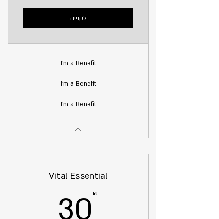
לקנייה
I'm a Benefit
I'm a Benefit
I'm a Benefit
Vital Essential
30₪
₪
30